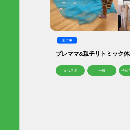
受付中
プレママ&親子リトミック体
まちスポ
一般
子育