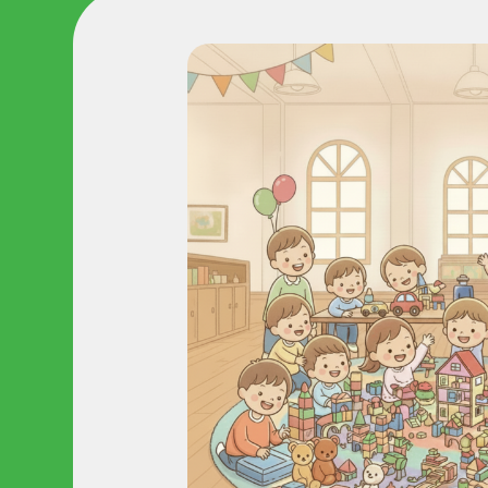
-
-
-
●
運営
ACTI
-
-
●
寄附
Join 
-
-