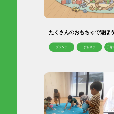
-
●
お問
Conta
たくさんのおもちゃで遊ぼう
ブランチ
まちスポ
子育