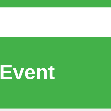
プページ
スポについて
まちスポについて
フロア案内
お知らせ
 Event
スポでできること
ies
イベントに参加する
スペースをかりる
悩みを相談する