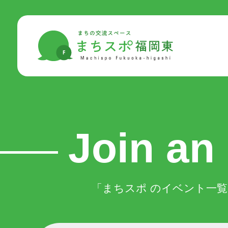
●
トッ
Top
●
まち
About
-
-
-
Join an
●
まち
Activit
-
「まちスポ のイベント一覧
-
-