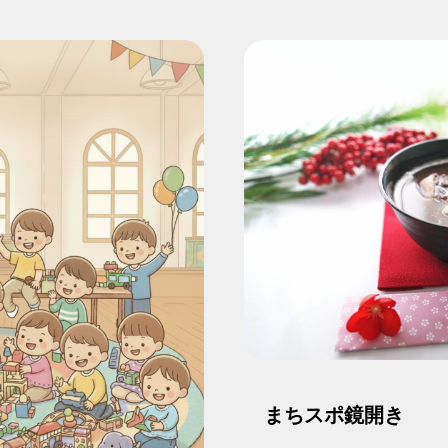
広報ができる
情報収集ができる
支援を受ける
団体アタラボ
ON TOWN LAB.
アタラボとは
アタラボからのお知らせ
・ボランティア
Us
賛助会員で応援する
一般寄付で応援する
まちスポ鏡開き