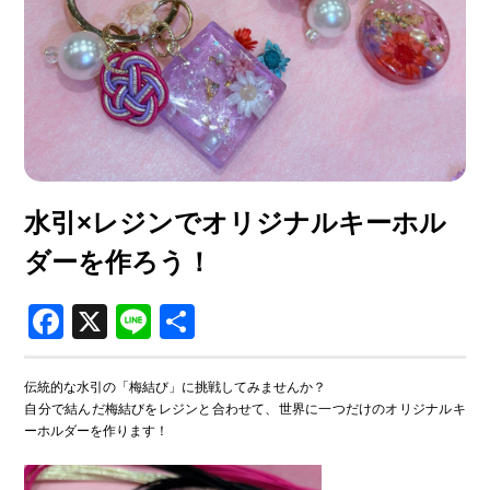
-
支援を受ける
●
運営団体アタラボ
ACTION TOWN LAB.
-
アタラボとは
-
アタラボからのお知らせ
水引×レジンでオリジナルキーホル
●
寄附・ボランティア
ダーを作ろう！
Join Us
-
賛助会員で応援する
Facebook
X
Line
共
-
一般寄付で応援する
有
-
ボランティアで応援する
伝統的な水引の「梅結び」に挑戦してみませんか？
自分で結んだ梅結びをレジンと合わせて、世界に一つだけのオリジナルキ
●
お問い合わせ
ーホルダーを作ります！
Contact