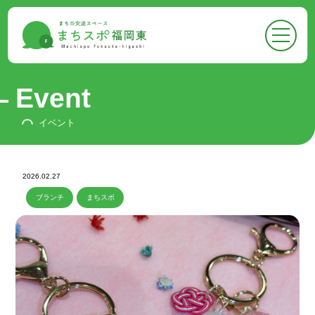
●
トップページ
Top
●
まちスポについて
About
Event
-
まちスポについて
イベント
-
フロア案内
-
お知らせ
2026.02.27
●
まちスポでできること
ブランチ
まちスポ
Activities
-
イベントに参加する
-
スペースをかりる
-
悩みを相談する
-
広報ができる
-
情報収集ができる