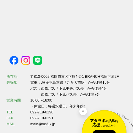
所在地
〒813-0002 福岡市東区下原4-2-1 BRANCH福岡下原2F
最寄駅
電車：JR鹿児島本線「九産大前駅」から徒歩15分
バス：西鉄バス「下原中央バス停」から徒歩4分
西鉄バス「下原バス停」から徒歩7分
営業時間
10:00〜18:00
（休館日：毎週水曜日、年末年始）
×
TEL
092-719-0290
FAX
092-719-0291
アタラボ
活動
の
を
MAIL
main@msfuk.jp
応援
しませんか？