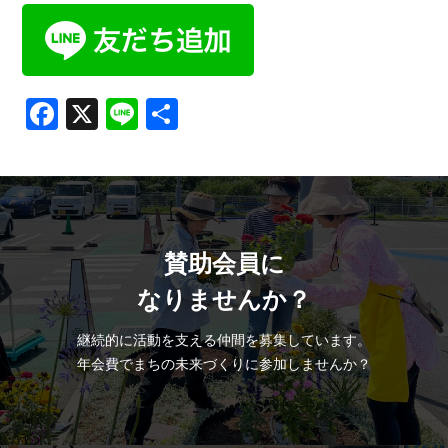
Facebook
X
Line
共
有
賛助会員に
なりませんか？
継続的に活動を支える仲間を募集しています。
年会費でまちの未来づくりに参加しませんか？