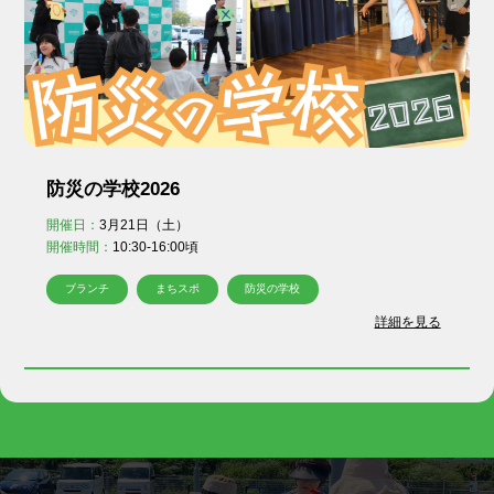
-
支援を受ける
●
運営団体アタラボ
ACTION TOWN LAB.
-
アタラボとは
-
アタラボからのお知らせ
防災の学校2026
開催日：
3月21日（土）
●
寄附・ボランティア
開催時間：
10:30-16:00頃
Join Us
ブランチ
まちスポ
防災の学校
-
賛助会員で応援する
詳細を見る
-
一般寄付で応援する
-
ボランティアで応援する
●
お問い合わせ
Contact