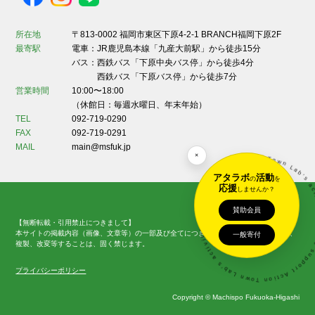
所在地
〒813-0002 福岡市東区下原4-2-1 BRANCH福岡下原2F
最寄駅
電車：JR鹿児島本線「九産大前駅」から徒歩15分
バス：西鉄バス「下原中央バス停」から徒歩4分
西鉄バス「下原バス停」から徒歩7分
営業時間
10:00〜18:00
（休館日：毎週水曜日、年末年始）
TEL
092-719-0290
FAX
092-719-0291
Let's support Action Town Lab's activities! • Let's support Action Town Lab
MAIL
main@msfuk.jp
×
アタラボ
活動
の
を
応援
しませんか？
賛助会員
【無断転載・引用禁止につきまして】
本サイトの掲載内容（画像、文章等）の一部及び全てにつきまして、無断で転載、転用、
一般寄付
複製、改変等することは、固く禁じます。
プライバシーポリシー
Copyright © Machispo Fukuoka-Higashi