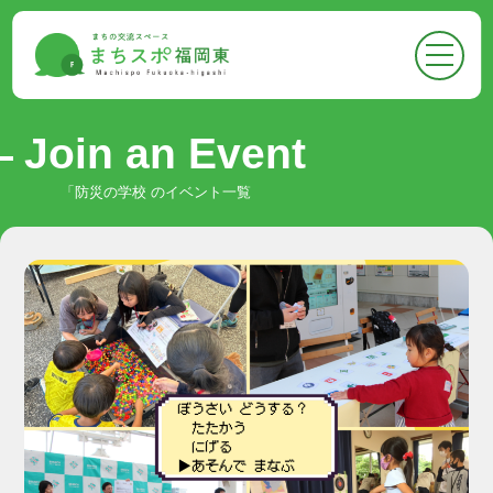
●
トップページ
Top
●
まちスポについて
About
Join an Event
-
まちスポについて
「防災の学校 のイベント一覧
-
フロア案内
-
お知らせ
●
まちスポでできること
Activities
-
イベントに参加する
-
スペースをかりる
-
悩みを相談する
-
広報ができる
-
情報収集ができる