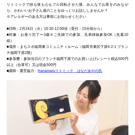
リトミックで頭も体も心もフル回転させた後、みんなでお茶をのみなが
ら、かわいいお子さん達のことをゆっくりお話ししませんか？
※アレルギーのある方は事前にお知らせください
■日時：2月24日（火）10:30-12:00頃（受付：15分前から）
■対象：お座り完了〜3歳※ご夫婦での参加、兄弟姉妹参加OK（先着10
組）
■場所：まちスポ福岡東コミュニティルーム（福岡市東区下原4-2-1 ブラン
チ福岡下原2階）
プライバシーポリシー
■参加費：参加当日のブランチ福岡下原でのお買い上げレシート税込500円
以上（合算可）又は現金500円
■講師・運営協力：
Hanamaruリトミック はなだあやの氏