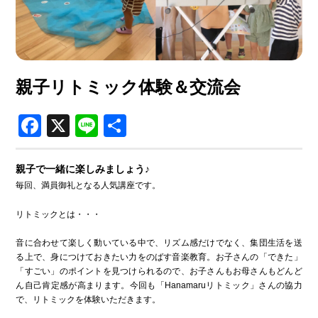
-
支援を受ける
●
運営団体アタラボ
ACTION TOWN LAB.
親子リトミック体験＆交流会
-
アタラボとは
-
アタラボからのお知らせ
Facebook
X
Line
共
有
●
寄附・ボランティア
親子で一緒に楽しみましょう♪
Join Us
毎回、満員御礼となる人気講座です。
-
賛助会員で応援する
-
一般寄付で応援する
リトミックとは・・・
-
ボランティアで応援する
音に合わせて楽しく動いている中で、リズム感だけでなく、集団生活を送
る上で、身につけておきたい力をのばす音楽教育。お子さんの「できた」
●
お問い合わせ
「すごい」のポイントを見つけられるので、お子さんもお母さんもどんど
ん自己肯定感が高まります。今回も「Hanamaruリトミック」さんの協力
Contact
で、リトミックを体験いただきます。