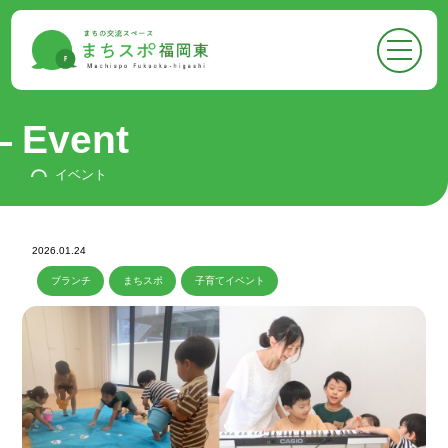
●
トップページ
Top
●
まちスポについて
About
Event
-
まちスポについて
イベント
-
フロア案内
-
お知らせ
2026.01.24
●
まちスポでできること
ブランチ
まちスポ
子育てイベント
Activities
-
イベントに参加する
-
スペースをかりる
-
悩みを相談する
-
広報ができる
-
情報収集ができる