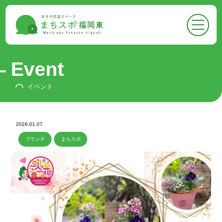
●
トップページ
Top
●
まちスポについて
About
Event
-
まちスポについて
イベント
-
フロア案内
-
お知らせ
2026.01.07
●
まちスポでできること
ブランチ
まちスポ
Activities
-
イベントに参加する
-
スペースをかりる
-
悩みを相談する
-
広報ができる
-
情報収集ができる