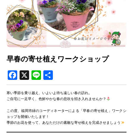
-
支援を受ける
●
運営団体アタラボ
ACTION TOWN LAB.
-
アタラボとは
-
アタラボからのお知らせ
早春の寄せ植えワークショップ
●
寄附・ボランティア
Join Us
Facebook
X
Line
共
-
賛助会員で応援する
有
-
一般寄付で応援する
寒い季節を乗り越え、いよいよ待ち遠しい春の訪れ。
-
ボランティアで応援する
ご自宅に一足早く、色鮮やかな春の息吹を招き入れませんか？
この度、福岡市緑のコーディネーターによる「早春の寄せ植え」ワークシ
●
お問い合わせ
ョップを開催いたします！
Contact
季節のお花を使って、あなただけの素敵な寄せ植えを完成させましょう