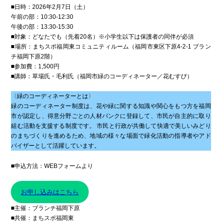
■日時：2026年2月7日（土）
午前の部：10:30-12:30
午後の部：13:30-15:30
■対象：どなたでも（先着20名）※小学生以下は保護者の同伴が必須
■場所：まちスポ福岡東コミュニティルーム（福岡市東区下原4-2-1 ブラン
チ福岡下原2階）
■参加費：1,500円
■講師：草場氏・毛利氏（福岡市緑のコーディネーター／花むすび）
プライバシーポリシー
〈緑のコーディネーターとは〉
緑のコーディネーター制度は、花や緑に関する知識や関心をもつ方を福岡
市が認定し、得意分野ごとの人材バンクに登録して、市民が自主的に取り
組む活動を支援する制度です。 市民と行政が共働して快適で美しいみどり
のまちづくりを進めるため、地域の様々な場面で緑化活動の指導者やアド
バイザーとして活躍しています。
■申込方法：WEBフォームより
お申し込みはこちら
■主催：ブランチ福岡下原
■共催：まちスポ福岡東