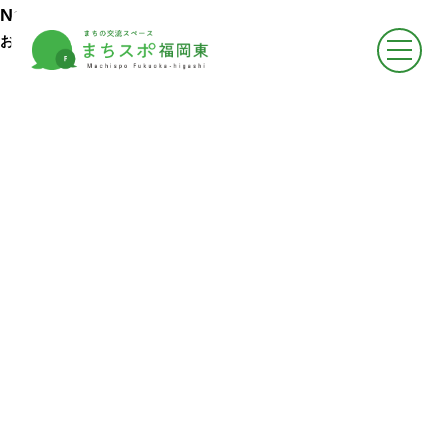
●
トップページ
News
Top
お知らせ
●
まちスポについて
About
-
まちスポについて
-
フロア案内
-
お知らせ
●
まちスポでできること
Activities
-
イベントに参加する
-
スペースをかりる
-
悩みを相談する
-
広報ができる
-
情報収集ができる