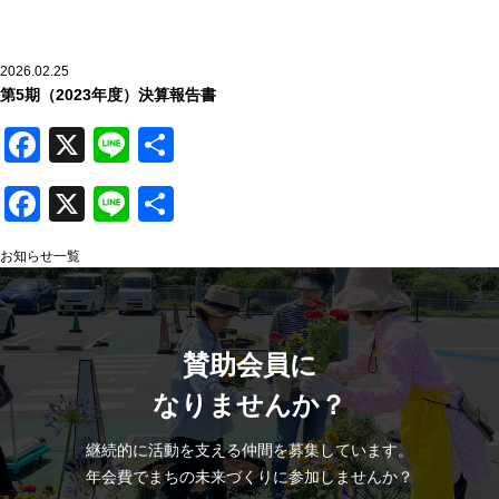
-
支援を受ける
2026.02.25
●
運営団体アタラボ
第5期（2023年度）決算報告書
ACTION TOWN LAB.
Facebook
X
Line
共
-
アタラボとは
有
-
アタラボからのお知らせ
Facebook
X
Line
共
有
●
寄附・ボランティア
お知らせ一覧
Join Us
-
賛助会員で応援する
-
一般寄付で応援する
賛助会員に
-
ボランティアで応援する
なりませんか？
●
お問い合わせ
継続的に活動を支える仲間を募集しています。
Contact
年会費でまちの未来づくりに参加しませんか？