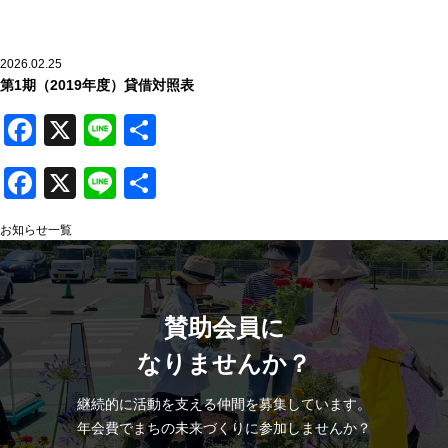
-
支援を受ける
2026.02.25
●
運営団体アタラボ
第1期（2019年度）貸借対照表
ACTION TOWN LAB.
Facebook
X
Line
共
-
アタラボとは
有
-
アタラボからのお知らせ
Facebook
X
Line
共
有
●
寄附・ボランティア
お知らせ一覧
Join Us
-
賛助会員で応援する
-
一般寄付で応援する
賛助会員に
-
ボランティアで応援する
なりませんか？
●
お問い合わせ
継続的に活動を支える仲間を募集しています。
Contact
年会費でまちの未来づくりに参加しませんか？