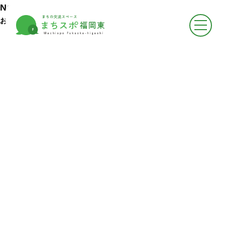
●
トップページ
News
Top
お知らせ
●
まちスポについて
About
-
まちスポについて
-
フロア案内
-
お知らせ
●
まちスポでできること
Activities
-
イベントに参加する
-
スペースをかりる
-
悩みを相談する
-
広報ができる
-
情報収集ができる