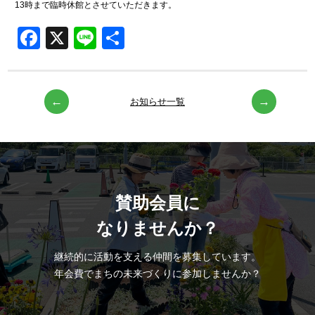
13時まで臨時休館とさせていただきます。
-
支援を受ける
Facebook
X
Line
共
●
運営団体アタラボ
有
ACTION TOWN LAB.
-
アタラボとは
お知らせ一覧
-
アタラボからのお知らせ
●
寄附・ボランティア
Join Us
-
賛助会員で応援する
賛助会員に
-
一般寄付で応援する
なりませんか？
-
ボランティアで応援する
継続的に活動を支える仲間を募集しています。
●
お問い合わせ
年会費でまちの未来づくりに参加しませんか？
Contact