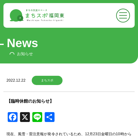
●
トップページ
Top
●
まちスポについて
About
News
-
まちスポについて
お知らせ
-
フロア案内
-
お知らせ
●
まちスポでできること
2022.12.22
まちスポ
Activities
-
イベントに参加する
【臨時休館のお知らせ】
-
スペースをかりる
Facebook
X
Line
共
-
悩みを相談する
有
-
広報ができる
現在、風雪・雷注意報が発令されているため、12月23日金曜日の10時から
-
情報収集ができる